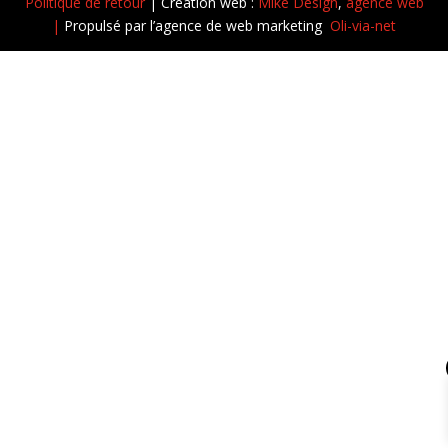
Politique de retour
|
Création web :
Mike Design
,
agence web
|
Propulsé par l’agence de web marketing
Oli-via-net