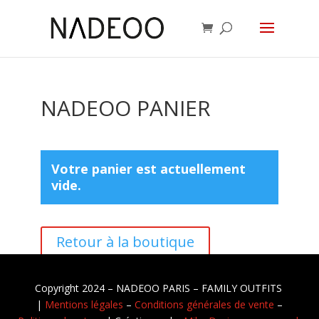
NADEOO PANIER
Votre panier est actuellement
vide.
Retour à la boutique
Copyright 2024 – NADEOO PARIS – FAMILY OUTFITS
|
Mentions légales
–
Conditions générales de vente
–