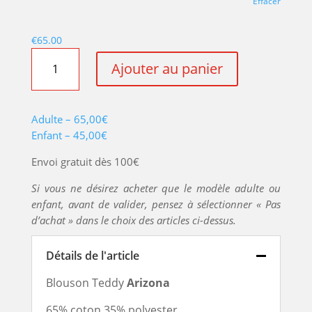
Effacer
€
65.00
quantité
Ajouter au panier
de
TEDDY
ARIZONA
Adulte – 65,00€
BEIGE
Enfant – 45,00€
Envoi gratuit dès 100€
Si vous ne désirez acheter que le modèle adulte ou
enfant, avant de valider, pensez à sélectionner « Pas
d’achat » dans le choix des articles ci-dessus.
Détails de l'article
Blouson Teddy
Arizona
65% coton 35% polyester