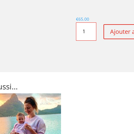
€
65.00
quantité
Ajouter 
de
HOODIE
COLORADO*
ussi…