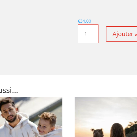
€
34.00
quantité
Ajouter 
de
SHORT
WHITE*
ussi…