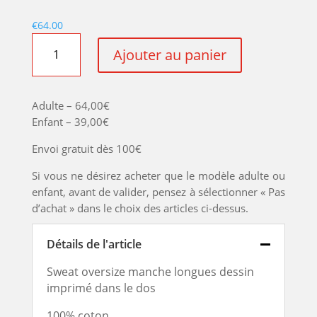
€
64.00
quantité
Ajouter au panier
de
SWEAT
PALMS
Adulte – 64,00€
CORAIL
Enfant – 39,00€
Envoi gratuit dès 100€
Si vous ne désirez acheter que le modèle adulte ou
enfant, avant de valider, pensez à sélectionner « Pas
d’achat » dans le choix des articles ci-dessus.
Détails de l'article
Sweat oversize manche longues dessin
imprimé dans le dos
100% coton