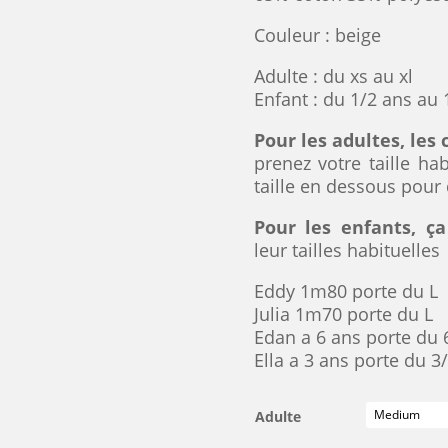
Couleur : beige
Adulte : du xs au xl
Enfant : du 1/2 ans au
Pour les adultes, les
prenez votre taille ha
taille en dessous pour 
Pour les enfants, ç
leur tailles habituelles
Eddy 1m80 porte du L
Julia 1m70 porte du L
Edan a 6 ans porte du 
Ella a 3 ans porte du 3
Adulte