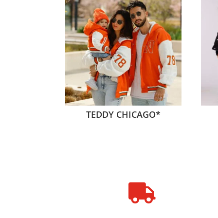
TEDDY CHICAGO*
