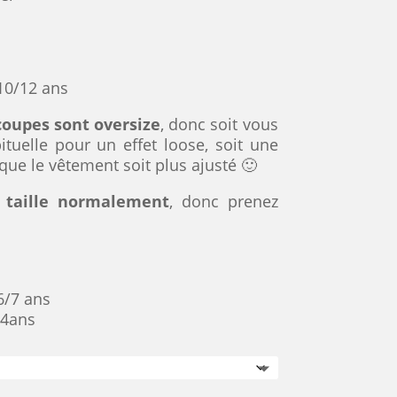
 10/12 ans
 coupes sont oversize
, donc soit vous
bituelle pour un effet loose, soit une
que le vêtement soit plus ajusté 🙂
a taille normalement
, donc prenez
6/7 ans
/4ans