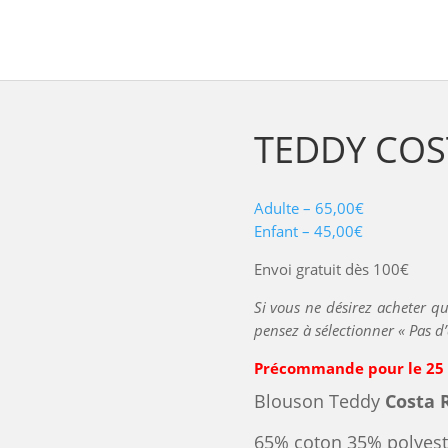
TEDDY COS
Adulte – 65,00€
Enfant – 45,00€
Envoi gratuit dès 100€
Si vous ne désirez acheter qu
pensez à sélectionner « Pas d’
Précommande pour le 25
Blouson Teddy
Costa 
65% coton 35% polyest